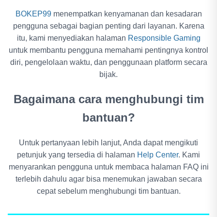
BOKEP99
menempatkan kenyamanan dan kesadaran
pengguna sebagai bagian penting dari layanan. Karena
itu, kami menyediakan halaman
Responsible Gaming
untuk membantu pengguna memahami pentingnya kontrol
diri, pengelolaan waktu, dan penggunaan platform secara
bijak.
Bagaimana cara menghubungi tim
bantuan?
Untuk pertanyaan lebih lanjut, Anda dapat mengikuti
petunjuk yang tersedia di halaman
Help Center
. Kami
menyarankan pengguna untuk membaca halaman FAQ ini
terlebih dahulu agar bisa menemukan jawaban secara
cepat sebelum menghubungi tim bantuan.