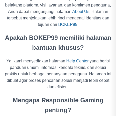
belakang platform, visi layanan, dan komitmen pengguna,
Anda dapat mengunjungi halaman
About Us
. Halaman
tersebut menjelaskan lebih rinci mengenai identitas dan
tujuan dari
BOKEP99
.
Apakah BOKEP99 memiliki halaman
bantuan khusus?
Ya, kami menyediakan halaman
Help Center
yang berisi
panduan umum, informasi kendala teknis, dan solusi
praktis untuk berbagai pertanyaan pengguna. Halaman ini
dibuat agar proses pencarian solusi menjadi lebih cepat
dan efisien.
Mengapa Responsible Gaming
penting?